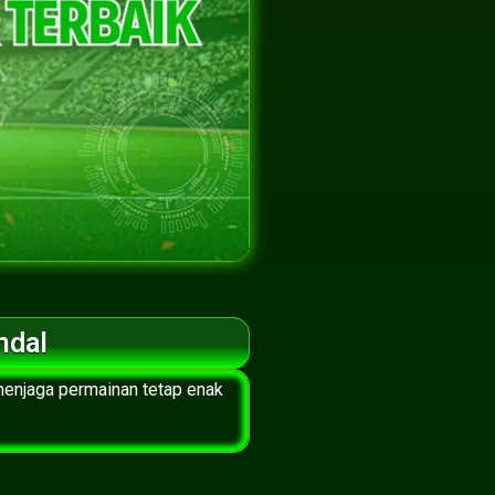
ndal
 menjaga permainan tetap enak