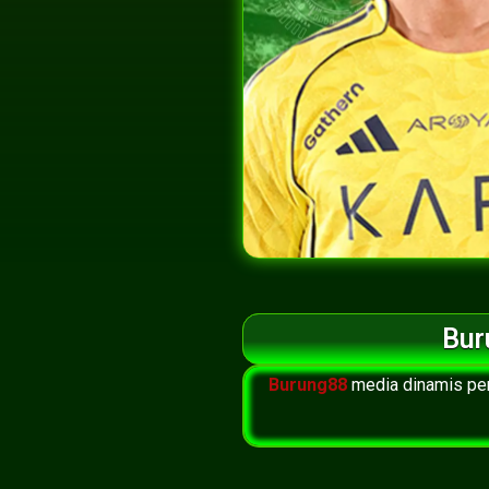
Bur
Burung88
media dinamis pen