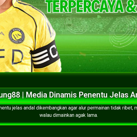
ung88 | Media Dinamis Penentu Jelas A
entu jelas andal dikembangkan agar alur permainan tidak ribet,
walau dimainkan agak lama.