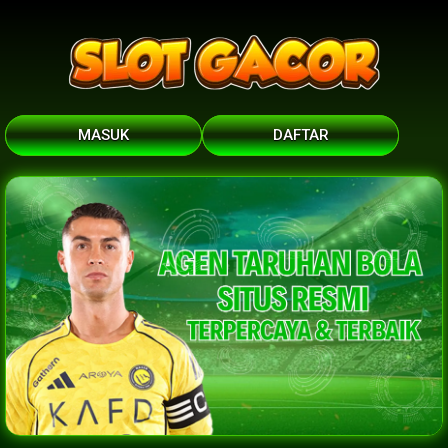
MASUK
DAFTAR