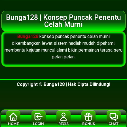
Bunga128 | Konsep Puncak Penentu
Celah Murni
Bunga128
konsep puncak penentu celah murni
dikembangkan lewat sistem hadiah mudah dipahami,
membantu kejutan muncul alami bikin permainan terasa seru
pelan pelan.
Copyright © Bunga128 | Hak Cipta Dilindungi
HOME
LOGIN
REGIS
BONUS
CHAT