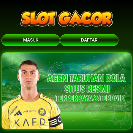
MASUK
DAFTAR