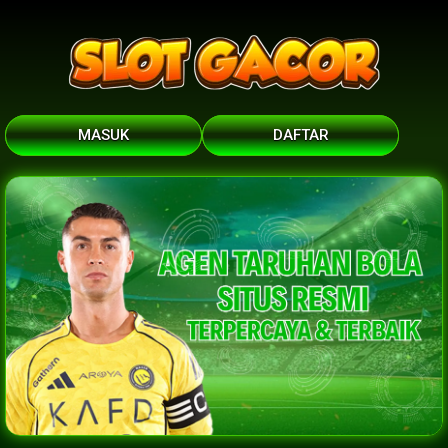
MASUK
DAFTAR