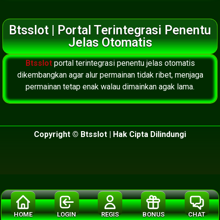
Btsslot | Portal Terintegrasi Penentu
Jelas Otomatis
Btsslot
portal terintegrasi penentu jelas otomatis
dikembangkan agar alur permainan tidak ribet, menjaga
permainan tetap enak walau dimainkan agak lama.
Copyright © Btsslot | Hak Cipta Dilindungi
HOME
LOGIN
REGIS
BONUS
CHAT