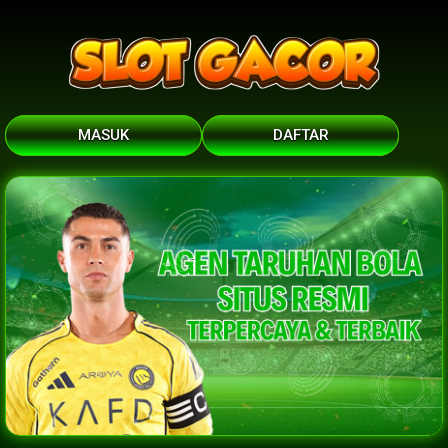
MASUK
DAFTAR