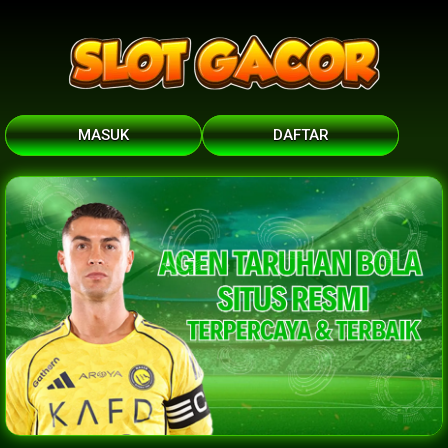
MASUK
DAFTAR