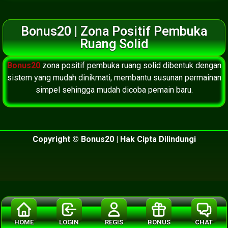
Bonus20 | Zona Positif Pembuka
Ruang Solid
Bonus20
zona positif pembuka ruang solid dibentuk dengan
sistem yang mudah dinikmati, membantu susunan permainan
simpel sehingga mudah dicoba pemain baru.
Copyright © Bonus20 | Hak Cipta Dilindungi
HOME
LOGIN
REGIS
BONUS
CHAT