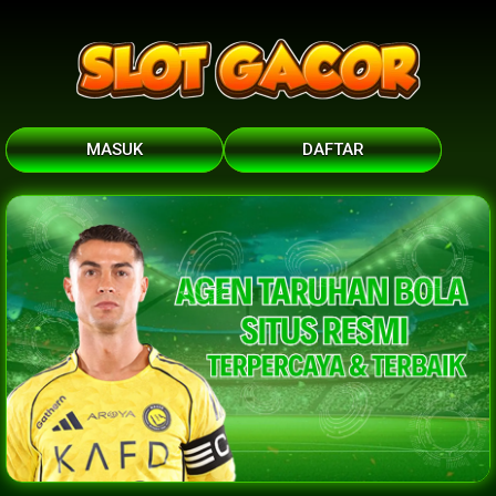
MASUK
DAFTAR