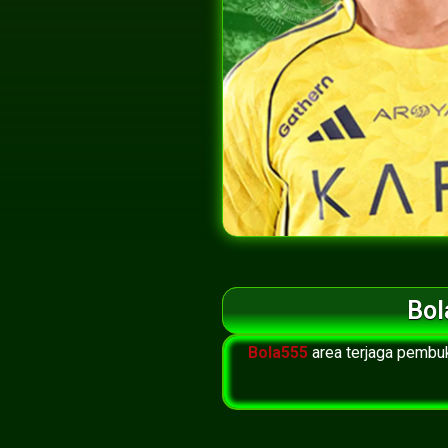
Bol
Bola555
area terjaga pembu