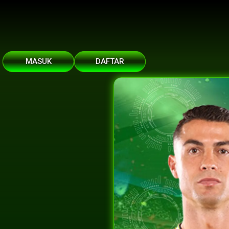
MASUK
DAFTAR