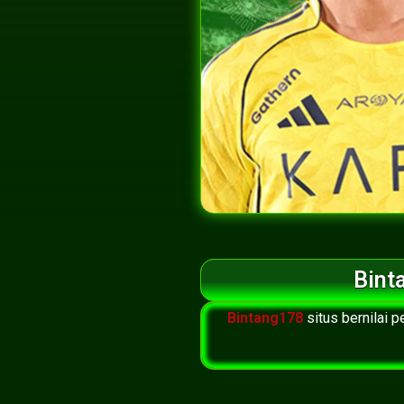
Bint
Bintang178
situs bernilai 