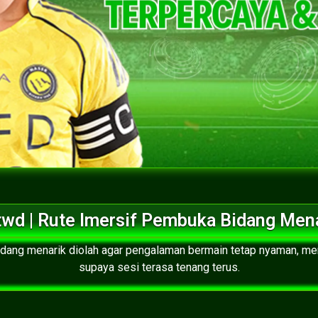
wd | Rute Imersif Pembuka Bidang Men
idang menarik diolah agar pengalaman bermain tetap nyaman, m
supaya sesi terasa tenang terus.