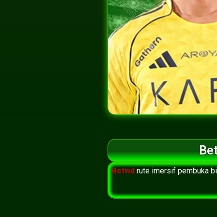
Bet
Betwd
rute imersif pembuka b