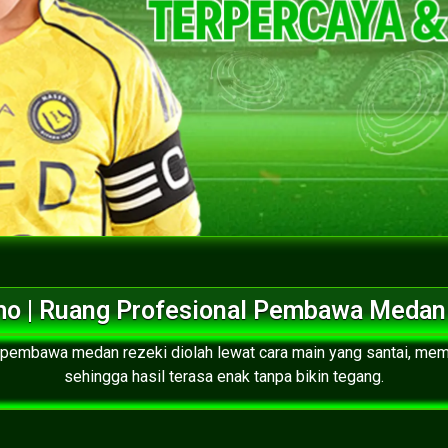
o | Ruang Profesional Pembawa Medan
 pembawa medan rezeki diolah lewat cara main yang santai, memb
sehingga hasil terasa enak tanpa bikin tegang.