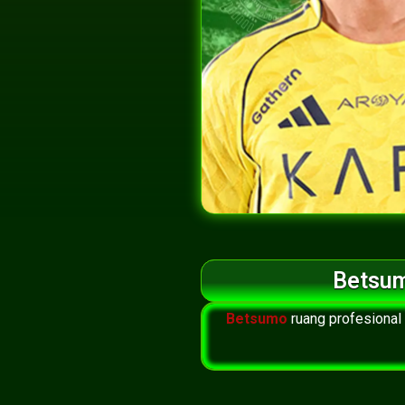
Betsum
Betsumo
ruang profesional