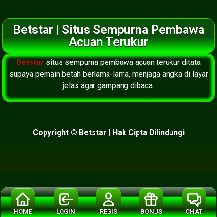
Betstar | Situs Sempurna Pembawa
Acuan Terukur
Betstar
situs sempurna pembawa acuan terukur ditata
supaya pemain betah berlama-lama, menjaga angka di layar
jelas agar gampang dibaca.
Copyright © Betstar | Hak Cipta Dilindungi
HOME
LOGIN
REGIS
BONUS
CHAT