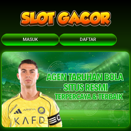
MASUK
DAFTAR