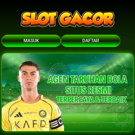
MASUK
DAFTAR