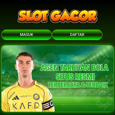
MASUK
DAFTAR