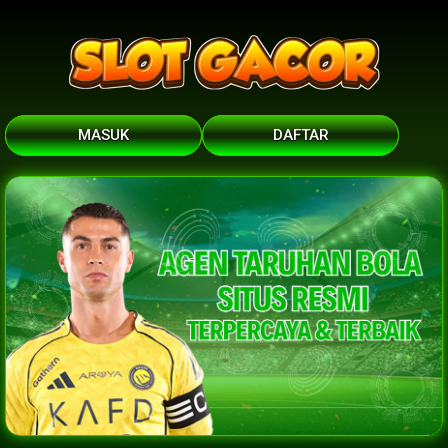
MASUK
DAFTAR