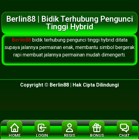
Berlin88 | Bidik Terhubung Pengunci
Tinggi Hybrid
Berlin88
bidik terhubung pengunci tinggi hybrid ditata
supaya jalannya permainan enak, membantu simbol bergerak
rapi membuat jalannya permainan mudah dimengerti.
Copyright © Berlin88 | Hak Cipta Dilindungi
HOME
LOGIN
REGIS
BONUS
CHAT