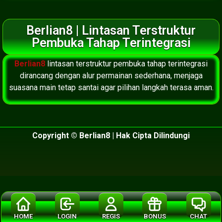
Berlian8 | Lintasan Terstruktur
Pembuka Tahap Terintegrasi
Berlian8
lintasan terstruktur pembuka tahap terintegrasi
dirancang dengan alur permainan sederhana, menjaga
suasana main tetap santai agar pilihan langkah terasa aman.
Copyright © Berlian8 | Hak Cipta Dilindungi
HOME
LOGIN
REGIS
BONUS
CHAT