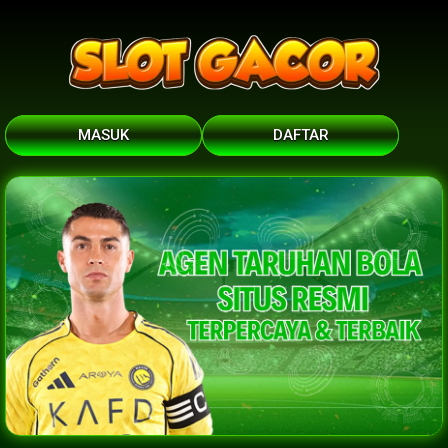
MASUK
DAFTAR