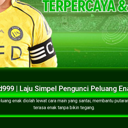
d999 | Laju Simpel Pengunci Peluang En
luang enak diolah lewat cara main yang santai, membantu putaran
terasa enak tanpa bikin tegang.