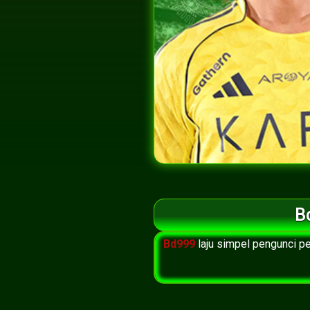
B
Bd999
laju simpel pengunci pe