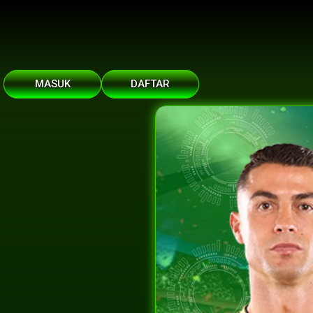
MASUK
DAFTAR