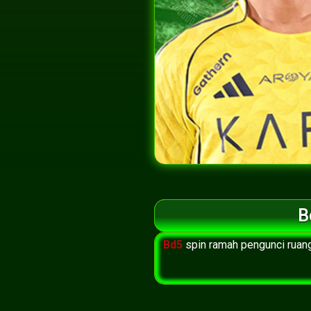
B
Bd5
spin ramah pengunci ruan