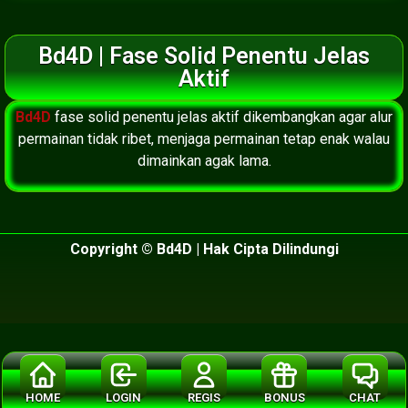
Bd4D | Fase Solid Penentu Jelas
Aktif
Bd4D
fase solid penentu jelas aktif dikembangkan agar alur
permainan tidak ribet, menjaga permainan tetap enak walau
dimainkan agak lama.
Copyright © Bd4D | Hak Cipta Dilindungi
HOME
LOGIN
REGIS
BONUS
CHAT