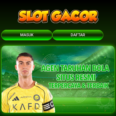
MASUK
DAFTAR