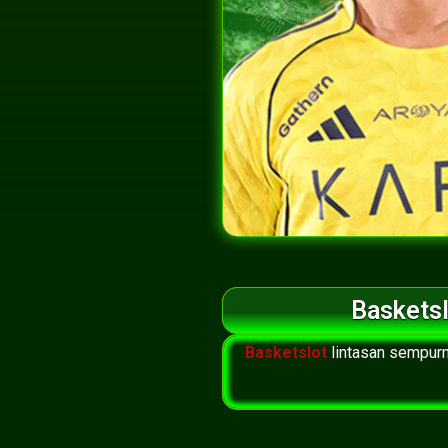
Basketsl
Basketslot
lintasan sempurn