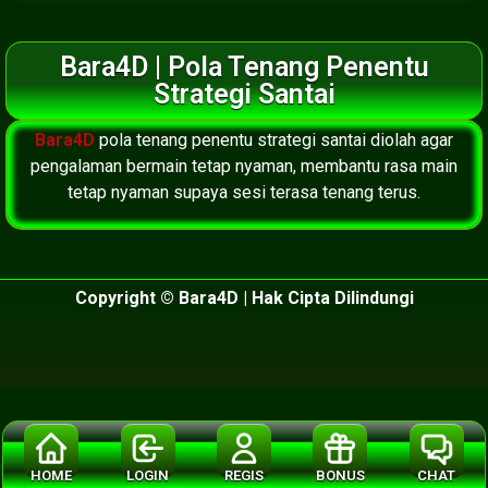
Bara4D | Pola Tenang Penentu
Strategi Santai
Bara4D
pola tenang penentu strategi santai diolah agar
pengalaman bermain tetap nyaman, membantu rasa main
tetap nyaman supaya sesi terasa tenang terus.
Copyright © Bara4D | Hak Cipta Dilindungi
HOME
LOGIN
REGIS
BONUS
CHAT