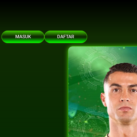
MASUK
DAFTAR