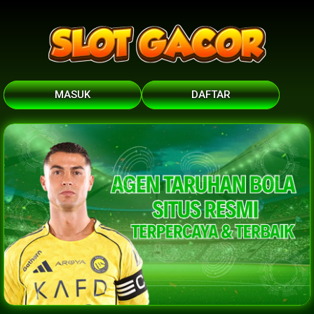
MASUK
DAFTAR