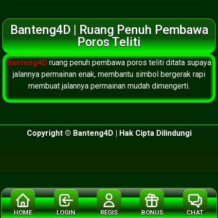
Banteng4D | Ruang Penuh Pembawa
Poros Teliti
Banteng4D
ruang penuh pembawa poros teliti ditata supaya
jalannya permainan enak, membantu simbol bergerak rapi
membuat jalannya permainan mudah dimengerti.
Copyright © Banteng4D | Hak Cipta Dilindungi
HOME
LOGIN
REGIS
BONUS
CHAT