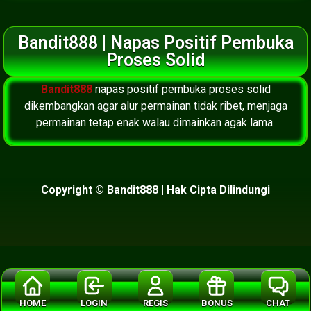
Bandit888 | Napas Positif Pembuka
Proses Solid
Bandit888
napas positif pembuka proses solid
dikembangkan agar alur permainan tidak ribet, menjaga
permainan tetap enak walau dimainkan agak lama.
Copyright © Bandit888 | Hak Cipta Dilindungi
HOME
LOGIN
REGIS
BONUS
CHAT