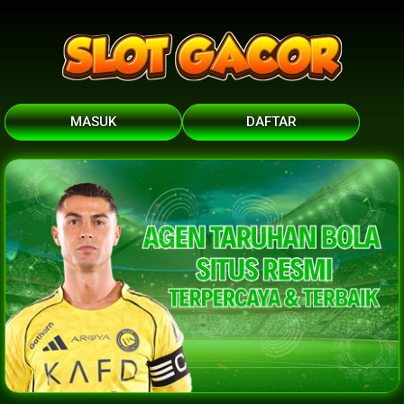
MASUK
DAFTAR