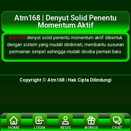
Atm168 | Denyut Solid Penentu
Momentum Aktif
Atm168
denyut solid penentu momentum aktif dibentuk
dengan sistem yang mudah dinikmati, membantu susunan
permainan simpel sehingga mudah dicoba pemain baru.
Copyright © Atm168 | Hak Cipta Dilindungi
HOME
LOGIN
REGIS
BONUS
CHAT