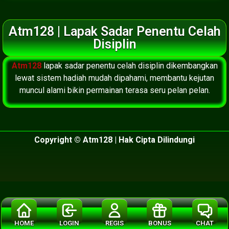
Atm128 | Lapak Sadar Penentu Celah
Disiplin
Atm128
lapak sadar penentu celah disiplin dikembangkan
lewat sistem hadiah mudah dipahami, membantu kejutan
muncul alami bikin permainan terasa seru pelan pelan.
Copyright © Atm128 | Hak Cipta Dilindungi
HOME
LOGIN
REGIS
BONUS
CHAT