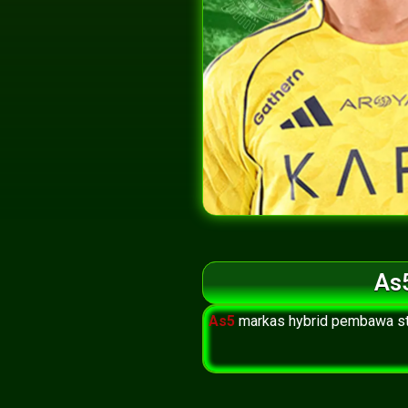
As5
As5
markas hybrid pembawa st