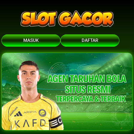
MASUK
DAFTAR