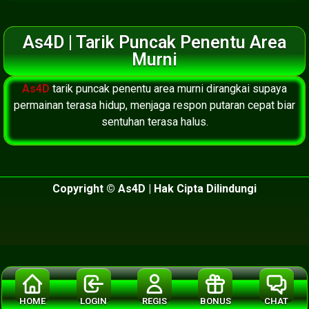
As4D | Tarik Puncak Penentu Area
Murni
As4D
tarik puncak penentu area murni dirangkai supaya
permainan terasa hidup, menjaga respon putaran cepat biar
sentuhan terasa halus.
Copyright © As4D | Hak Cipta Dilindungi
HOME
LOGIN
REGIS
BONUS
CHAT