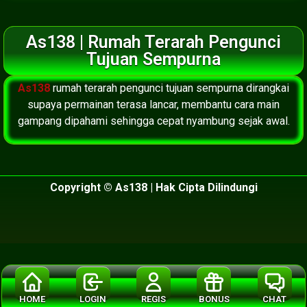
As138 | Rumah Terarah Pengunci
Tujuan Sempurna
As138
rumah terarah pengunci tujuan sempurna dirangkai
supaya permainan terasa lancar, membantu cara main
gampang dipahami sehingga cepat nyambung sejak awal.
Copyright © As138 | Hak Cipta Dilindungi
HOME
LOGIN
REGIS
BONUS
CHAT