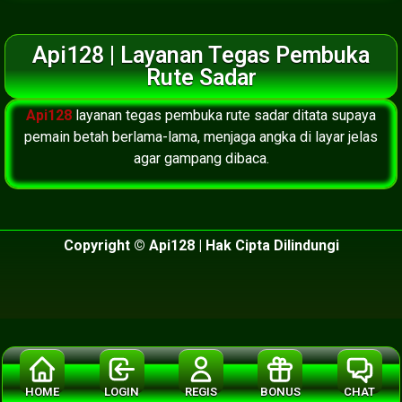
Api128 | Layanan Tegas Pembuka
Rute Sadar
Api128
layanan tegas pembuka rute sadar ditata supaya
pemain betah berlama-lama, menjaga angka di layar jelas
agar gampang dibaca.
Copyright © Api128 | Hak Cipta Dilindungi
HOME
LOGIN
REGIS
BONUS
CHAT