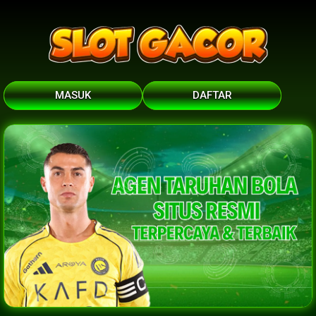
MASUK
DAFTAR