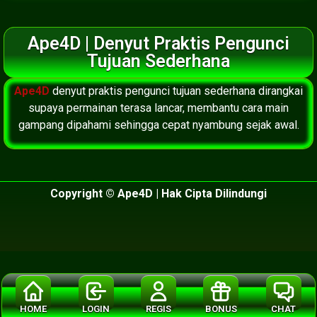
Ape4D | Denyut Praktis Pengunci
Tujuan Sederhana
Ape4D
denyut praktis pengunci tujuan sederhana dirangkai
supaya permainan terasa lancar, membantu cara main
gampang dipahami sehingga cepat nyambung sejak awal.
Copyright © Ape4D | Hak Cipta Dilindungi
HOME
LOGIN
REGIS
BONUS
CHAT