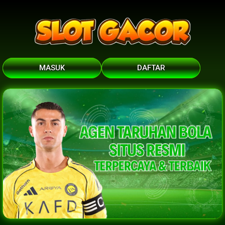
MASUK
DAFTAR