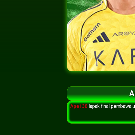
A
Ape138
lapak final pembawa ut