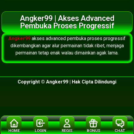
Angker99 | Akses Advanced
Pembuka Proses Progressif
Angker99
akses advanced pembuka proses progressif
dikembangkan agar alur permainan tidak ribet, menjaga
permainan tetap enak walau dimainkan agak lama.
Copyright © Angker99 | Hak Cipta Dilindungi
HOME
LOGIN
REGIS
BONUS
CHAT