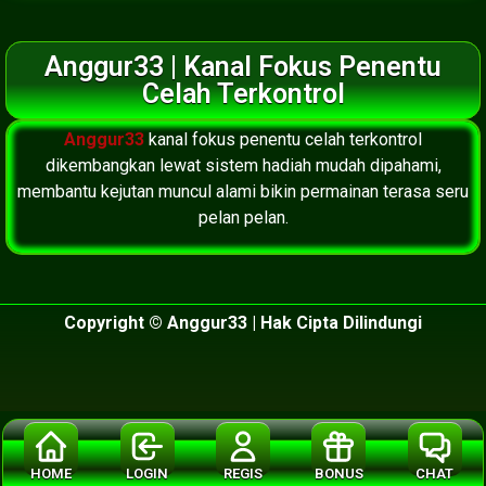
Anggur33 | Kanal Fokus Penentu
Celah Terkontrol
Anggur33
kanal fokus penentu celah terkontrol
dikembangkan lewat sistem hadiah mudah dipahami,
membantu kejutan muncul alami bikin permainan terasa seru
pelan pelan.
Copyright © Anggur33 | Hak Cipta Dilindungi
HOME
LOGIN
REGIS
BONUS
CHAT