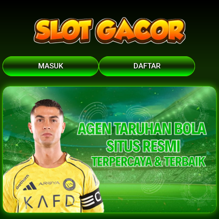
MASUK
DAFTAR