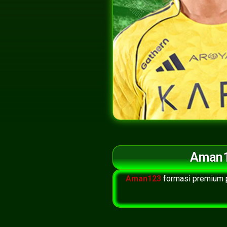
Aman1
Aman123
formasi premium p