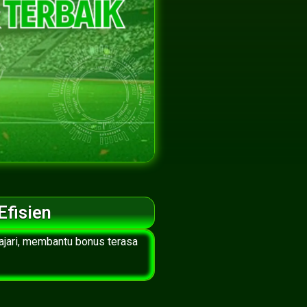
Efisien
lajari, membantu bonus terasa