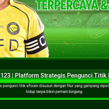
123 | Platform Strategis Pengunci Titik 
is pengunci titik efisien disusun dengan fitur yang gampang dipe
hidup tanpa bikin pemain bingung.