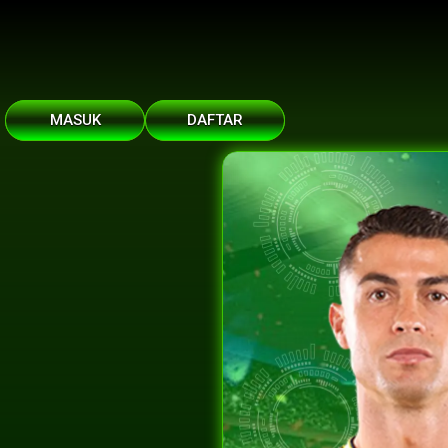
MASUK
DAFTAR