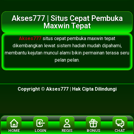
Akses777 | Situs Cepat Pembuka
Maxwin Tepat
Akses777
situs cepat pembuka maxwin tepat
dikembangkan lewat sistem hadiah mudah dipahami,
membantu kejutan muncul alami bikin permainan terasa seru
pelan pelan.
Copyright © Akses777 | Hak Cipta Dilindungi
HOME
LOGIN
REGIS
BONUS
CHAT