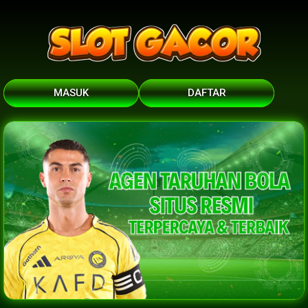
MASUK
DAFTAR