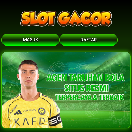
MASUK
DAFTAR