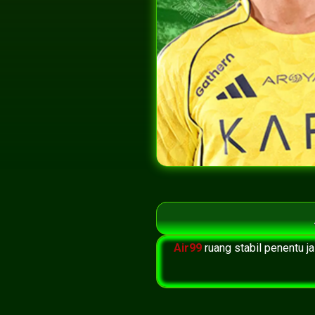
Air99
ruang stabil penentu j