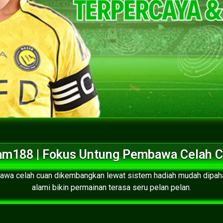
m188 | Fokus Untung Pembawa Celah 
awa celah cuan dikembangkan lewat sistem hadiah mudah dipah
alami bikin permainan terasa seru pelan pelan.