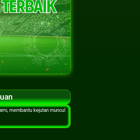
Cuan
ami, membantu kejutan muncul