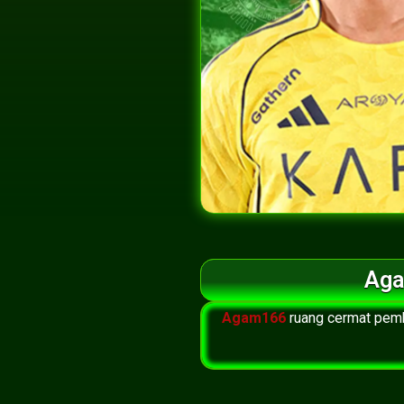
Aga
Agam166
ruang cermat pemb