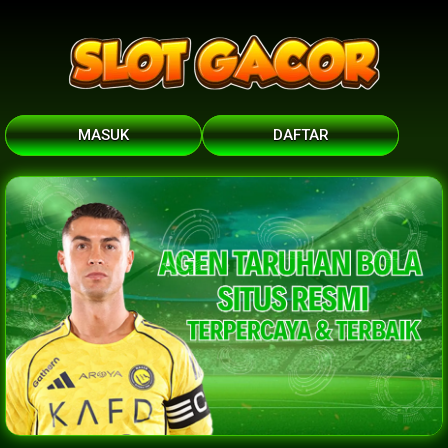
MASUK
DAFTAR